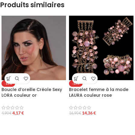
Produits similaires
-15%
-15%
Boucle d’oreille Créole Sexy
Bracelet femme à la mode
LORA couleur or
LAURA couleur rose
4,17
€
14,36
€
4,90
€
16,90
€