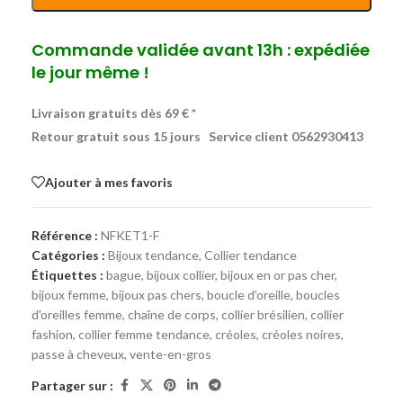
Commande validée avant 13h : expédiée
le jour même !
Livraison gratuits dès 69 € *
Retour gratuit sous 15 jours
Service client 0562930413
Ajouter à mes favoris
Référence :
NFKET1-F
Catégories :
Bijoux tendance
,
Collier tendance
Étiquettes :
bague
,
bijoux collier
,
bijoux en or pas cher
,
bijoux femme
,
bijoux pas chers
,
boucle d’oreille
,
boucles
d'oreilles femme
,
chaîne de corps
,
collier brésilien
,
collier
fashion
,
collier femme tendance
,
créoles
,
créoles noires
,
passe à cheveux
,
vente-en-gros
Partager sur :