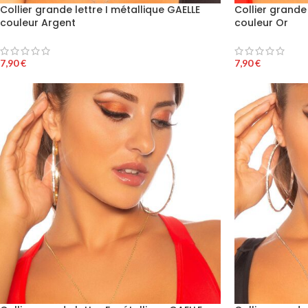
Collier grande lettre I métallique GAELLE
Collier grande 
couleur Argent
couleur Or
7,90
€
7,90
€