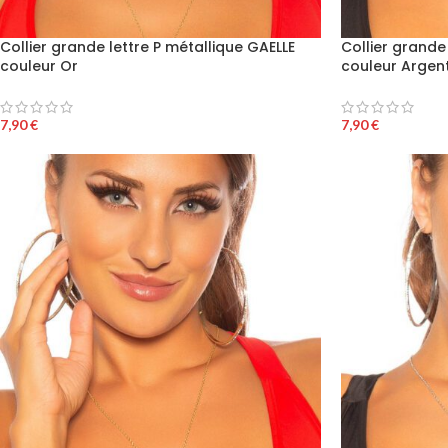
Collier grande lettre P métallique GAELLE
Collier grande
couleur Or
couleur Argen
7,90
€
7,90
€