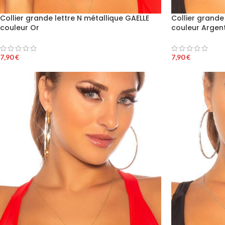
Collier grande lettre N métallique GAELLE
Collier grande
couleur Or
couleur Argen
7,90
€
7,90
€