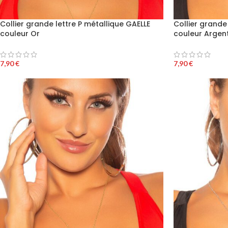
Collier grande lettre P métallique GAELLE
Collier grande
couleur Or
couleur Argen
7,90
€
7,90
€