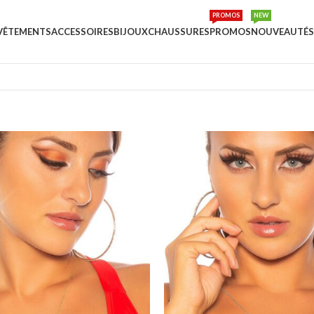
PROMOS
NEW
VÊTEMENTS
ACCESSOIRES
BIJOUX
CHAUSSURES
PROMOS
NOUVEAUTÉS