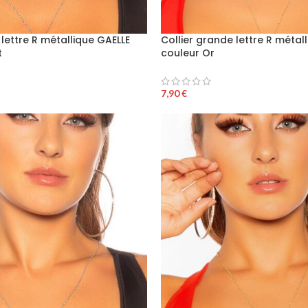
 lettre R métallique GAELLE
Collier grande lettre R métal
t
couleur Or
7,90
€