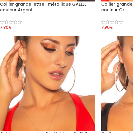
Collier grande lettre I métallique GAELLE
Collier grande 
couleur Argent
couleur Or
7,90
€
7,90
€