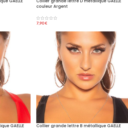
lique GAELLE
Collier grande lettre D métallique GAELLE
couleur Argent
7,90
€
lique GAELLE
Collier grande lettre B métallique GAELLE