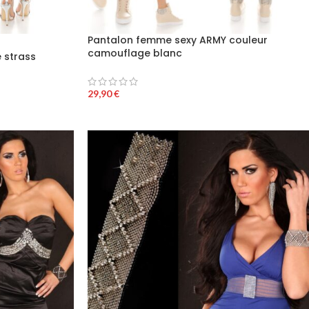
Pantalon femme sexy ARMY couleur
camouflage blanc
 strass
29,90
€