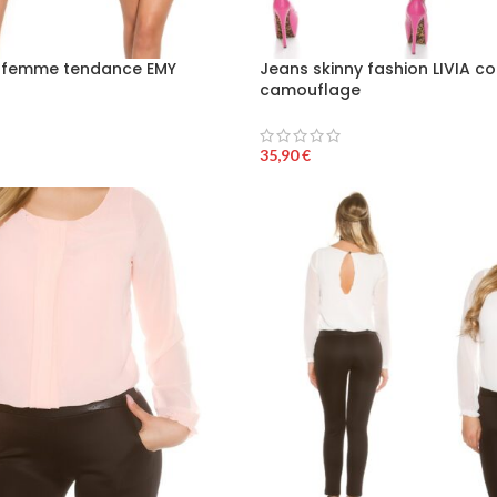
s femme tendance EMY
Jeans skinny fashion LIVIA co
camouflage
35,90
€