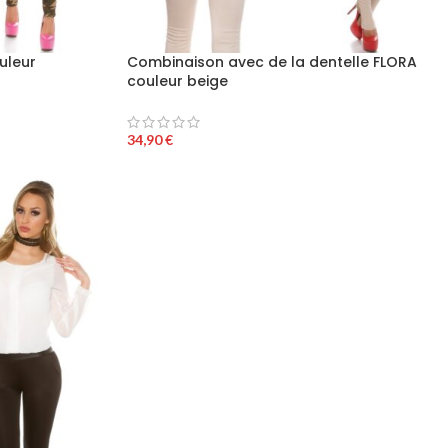
uleur
Combinaison avec de la dentelle FLORA
couleur beige
34,90
€