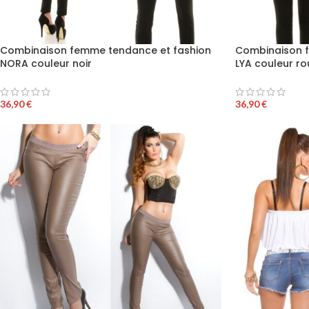
Combinaison femme tendance et fashion
Combinaison f
NORA couleur noir
LYA couleur ro
36,90
€
36,90
€