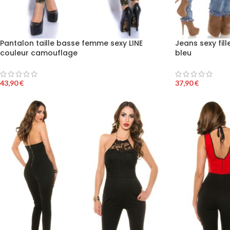
Pantalon taille basse femme sexy LINE
Jeans sexy fil
couleur camouflage
bleu
43,90
€
37,90
€