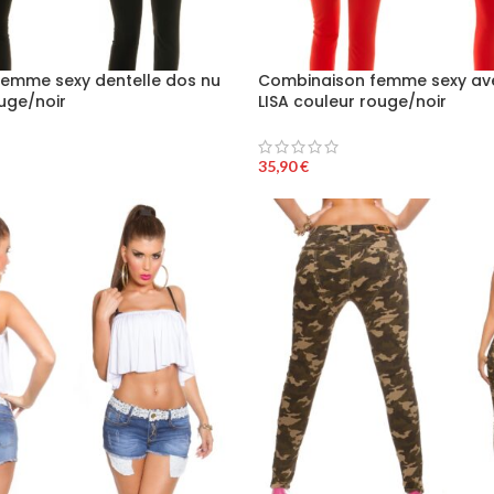
emme sexy dentelle dos nu
Combinaison femme sexy ave
uge/noir
LISA couleur rouge/noir
35,90
€