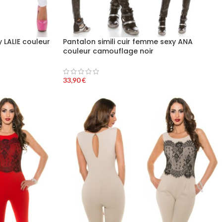
 LALIE couleur
Pantalon simili cuir femme sexy ANA
couleur camouflage noir
33,90
€