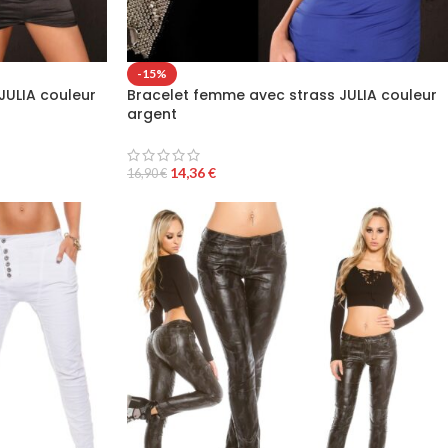
-15%
JULIA couleur
Bracelet femme avec strass JULIA couleur
argent
14,36
€
16,90
€