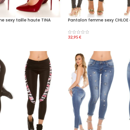
 sexy taille haute TINA
Pantalon femme sexy CHLOE c
32,95
€