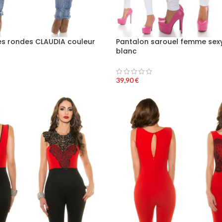
les rondes CLAUDIA couleur
Pantalon sarouel femme sexy
blanc
39,90
€