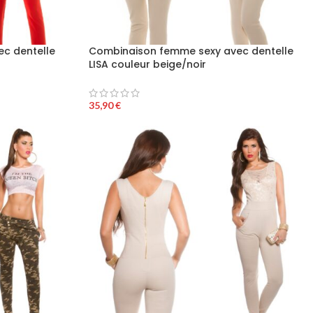
c dentelle
Combinaison femme sexy avec dentelle
LISA couleur beige/noir
35,90
€