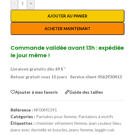
-
+
AJOUTER AU PANIER
ACHETER MAINTENANT
Commande validée avant 13h : expédiée
le jour même !
Livraison gratuits dès 69 € *
Retour gratuit sous 15 jours
Service client 0562930413
Ajouter à mes favoris
Guide des tailles
Référence :
NF00M5395
Catégories :
Pantalon pour femme
,
Pantalons à motifs
Étiquettes :
chemisier vêtement femme
,
jean couleur bleu
,
jeans avec dentelle et boucles
,
jeans femme
,
leggin cuir
,