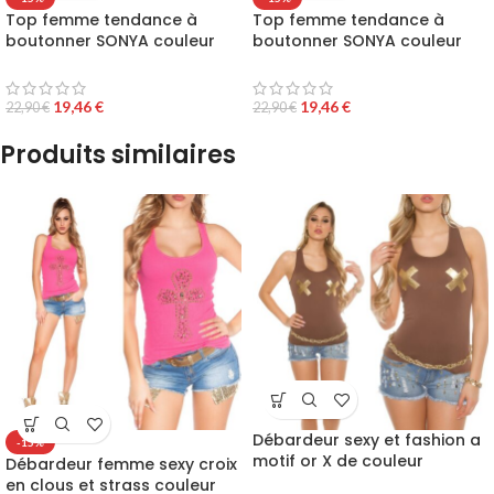
Top femme tendance à
Top femme tendance à
boutonner SONYA couleur
boutonner SONYA couleur
rouge
cappuccino
19,46
€
19,46
€
22,90
€
22,90
€
Produits similaires
Débardeur sexy et fashion a
-15%
motif or X de couleur
Débardeur femme sexy croix
cappuccino
en clous et strass couleur