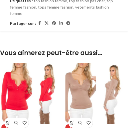
Étiquettes :
top fashion femme
,
top fashion pas cher
,
top
femme fashion
,
tops femme fashion
,
vêtements fashion
femme
Partager sur :
Vous aimerez peut-être aussi…
-15%
-15%