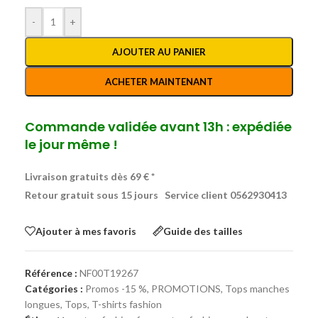
-
+
AJOUTER AU PANIER
ACHETER MAINTENANT
Commande validée avant 13h : expédiée
le jour même !
Livraison gratuits dès 69 € *
Retour gratuit sous 15 jours
Service client 0562930413
Ajouter à mes favoris
Guide des tailles
Référence :
NF00T19267
Catégories :
Promos -15 %
,
PROMOTIONS
,
Tops manches
longues
,
Tops, T-shirts fashion