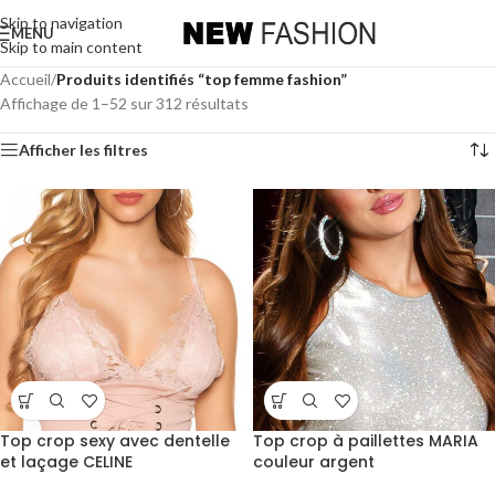
Skip to navigation
MENU
Skip to main content
Accueil
/
Produits identifiés “top femme fashion”
Affichage de 1–52 sur 312 résultats
Afficher les filtres
Top crop sexy avec dentelle
Top crop à paillettes MARIA
et laçage CELINE
couleur argent