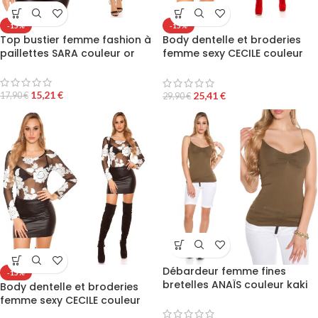
-15%
-15%
Top bustier femme fashion à
Body dentelle et broderies
paillettes SARA couleur or
femme sexy CECILE couleur
rouge
15,21
€
25,41
€
17,90
€
29,90
€
Débardeur femme fines
-15%
bretelles ANAÏS couleur kaki
Body dentelle et broderies
femme sexy CECILE couleur
noir et blanc