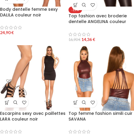
Body dentelle femme sexy
-15%
DALILA couleur noir
Top fashion avec broderie
dentelle ANGELINA couleur
noir
24,90
€
14,36
€
16,90
€
Escarpins sexy avec paillettes
Top femme fashion simili cuir
LARA couleur noir
SAVANA