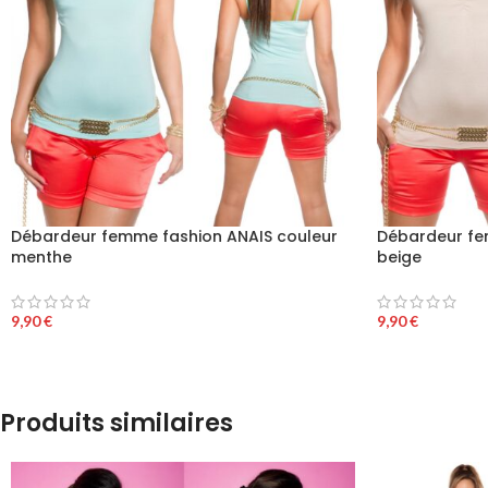
Débardeur femme fashion ANAIS couleur
Débardeur fe
menthe
beige
9,90
€
9,90
€
Produits similaires