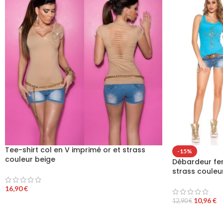
Tee-shirt col en V imprimé or et strass
-15%
couleur beige
Débardeur fem
strass couleu
16,90
€
10,96
€
12,90
€