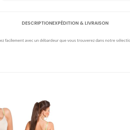
DESCRIPTION
EXPÉDITION & LIVRAISON
ez facilement avec un débardeur que vous trouverez dans notre sélecti