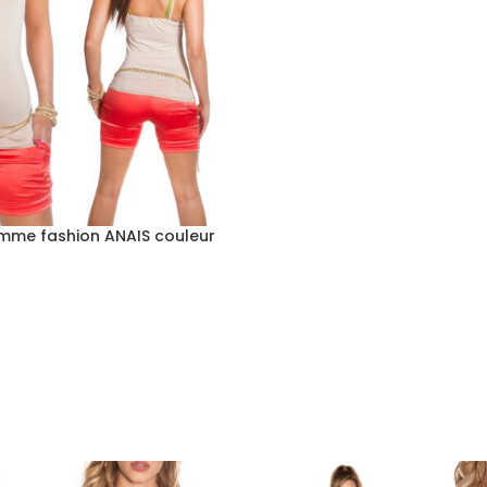
mme fashion ANAIS couleur