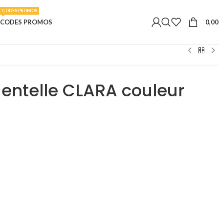
CODES PROMOS
0,0
CODES PROMOS
entelle CLARA couleur