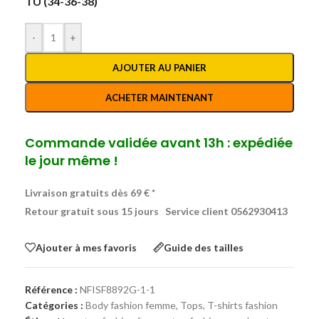
TU (34-36-38)
-
+
AJOUTER AU PANIER
ACHETER MAINTENANT
Commande validée avant 13h : expédiée
le jour même !
Livraison gratuits dès 69 € *
Retour gratuit sous 15 jours
Service client 0562930413
Ajouter à mes favoris
Guide des tailles
Référence :
NFISF8892G-1-1
Catégories :
Body fashion femme
,
Tops, T-shirts fashion