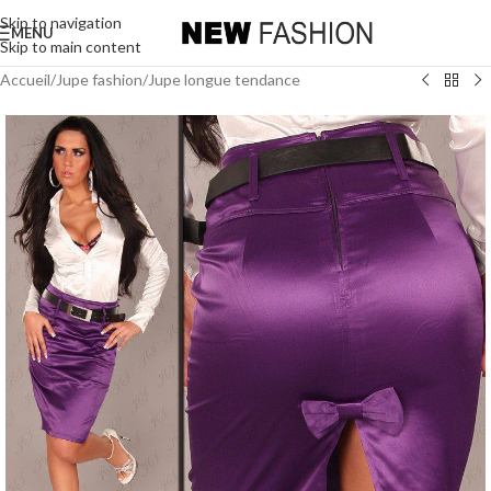
Skip to navigation
MENU
Skip to main content
Accueil
/
Jupe fashion
/
Jupe longue tendance