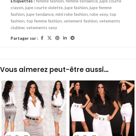
Étiquettes :
femme fashion
,
femme tendance
,
jupe courte
crayon
,
jupe courte violette
,
jupe fashion
,
jupe femme
fashion
,
jupe tendance
,
mini robe fashion
,
robe sexy
,
top
fashion
,
top femme fashion
,
vetement fashion
,
vetements
clubber
,
vetements sexy
Partager sur :
Vous aimerez peut-être aussi…