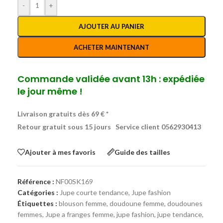
-
+
AJOUTER AU PANIER
ACHETER MAINTENANT
Commande validée avant 13h : expédiée
le jour même !
Livraison gratuits dès 69 € *
Retour gratuit sous 15 jours
Service client 0562930413
Ajouter à mes favoris
Guide des tailles
Référence :
NF00SK169
Catégories :
Jupe courte tendance
,
Jupe fashion
Étiquettes :
blouson femme
,
doudoune femme
,
doudounes
femmes
,
Jupe a franges femme
,
jupe fashion
,
jupe tendance
,