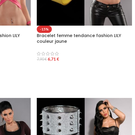
-15%
hion LILY
Bracelet femme tendance fashion LILY
couleur jaune
6,71
€
7,90
€