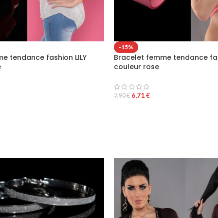
-15%
e tendance fashion LILY
Bracelet femme tendance fas
e
couleur rose
6,71
€
7,90
€