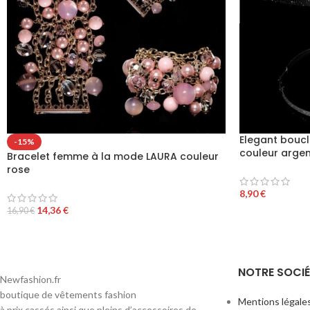
Elegant bouc
-15%
couleur arge
Bracelet femme à la mode LAURA couleur
rose
8,90
€
14,36
€
16,90
€
NOTRE SOCIÉ
Newfashion.fr
boutique de vêtements fashion
Mentions légale
à prix cassés ainsi que pleins d’accessoires de