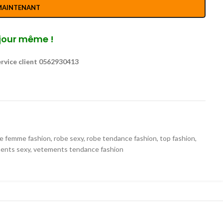
MAINTENANT
jour même !
rvice client 0562930413
e femme fashion
,
robe sexy
,
robe tendance fashion
,
top fashion
,
ents sexy
,
vetements tendance fashion