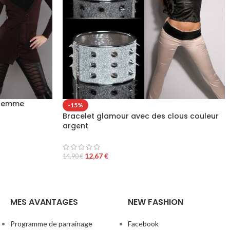
s femme
-15%
Bracelet glamour avec des clous couleur
argent
12,67
€
14,90
€
MES AVANTAGES
NEW FASHION
Programme de parrainage
Facebook