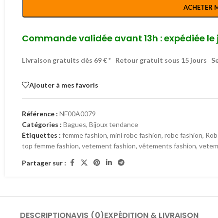
ACHETER 
Commande validée avant 13h : expédiée le 
Livraison gratuits dès 69 € *
Retour gratuit sous 15 jours
Se
Ajouter à mes favoris
Référence :
NF00A0079
Catégories :
Bagues
,
Bijoux tendance
Étiquettes :
femme fashion
,
mini robe fashion
,
robe fashion
,
Rob
top femme fashion
,
vetement fashion
,
vêtements fashion
,
vetem
Partager sur :
DESCRIPTION
AVIS (0)
EXPÉDITION & LIVRAISON