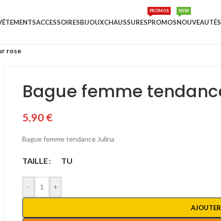
PROMOS
NEW
VÊTEMENTS
ACCESSOIRES
BIJOUX
CHAUSSURES
PROMOS
NOUVEAUTÉS
ur rose
Bague femme tendance 
5,90
€
Bague femme tendance Julina
TAILLE
TU
-
+
AJOUTER