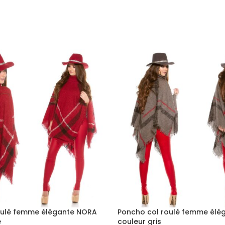
oulé femme élégante NORA
Poncho col roulé femme élé
e
couleur gris