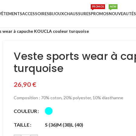
PROMOS
NEW
VÊTEMENTS
ACCESSOIRES
BIJOUX
CHAUSSURES
PROMOS
NOUVEAUTÉS
s wear à capuche KOUCLA couleur turquoise
Veste sports wear à c
turquoise
26,90
€
Composition : 70% coton, 20% polyester, 10% élasthanne
COULEUR
TAILLE
S (36)
M (38)
L (40)