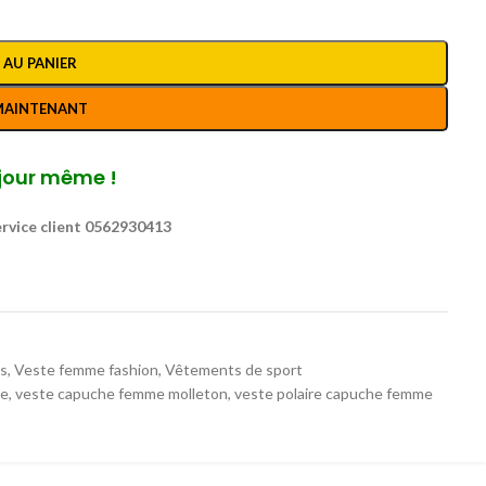
 AU PANIER
MAINTENANT
jour même !
rvice client 0562930413
es
,
Veste femme fashion
,
Vêtements de sport
me
,
veste capuche femme molleton
,
veste polaire capuche femme