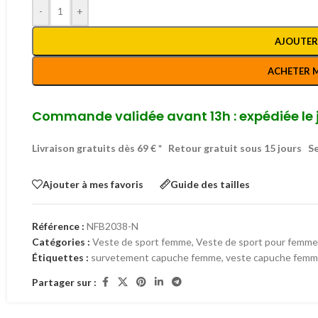
-
+
AJOUTER
ACHETER 
Commande validée avant 13h : expédiée le 
Livraison gratuits dès 69 € *
Retour gratuit sous 15 jours
Se
Ajouter à mes favoris
Guide des tailles
Référence :
NFB2038-N
Catégories :
Veste de sport femme
,
Veste de sport pour femm
Étiquettes :
survetement capuche femme
,
veste capuche fem
Partager sur :