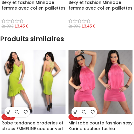
Sexy et fashion Minirobe
Sexy et fashion Minirobe
femme avec col en paillettes
femme avec col en paillettes
de couleur violet
de couleur bleu
13,45
€
13,45
€
26,90
€
26,90
€
Produits similaires
-50%
-50%
Robe tendance broderies et
Mini robe courte fashion sexy
strass EMMELINE couleur vert
Karina couleur fushia