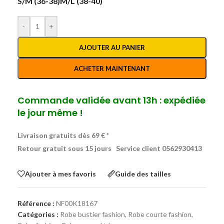
S/M (36-38)
M/L (38-40)
-
+
AJOUTER AU PANIER
ACHETER MAINTENANT
Commande validée avant 13h : expédiée
le jour même !
Livraison gratuits dès 69 € *
Retour gratuit sous 15 jours
Service client 0562930413
Ajouter à mes favoris
Guide des tailles
Référence :
NF00K18167
Catégories :
Robe bustier fashion
,
Robe courte fashion
,