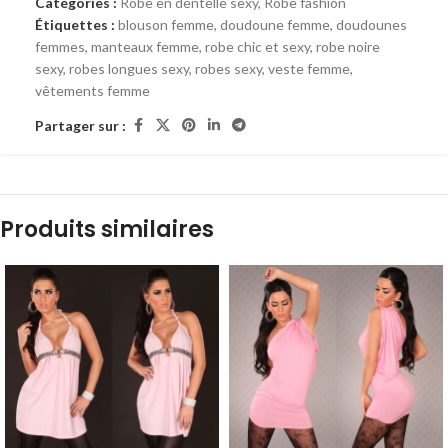
Catégories :
Robe en dentelle sexy
,
Robe fashion
Étiquettes :
blouson femme
,
doudoune femme
,
doudounes
femmes
,
manteaux femme
,
robe chic et sexy
,
robe noire
sexy
,
robes longues sexy
,
robes sexy
,
veste femme
,
vêtements femme
Partager sur :
Produits similaires