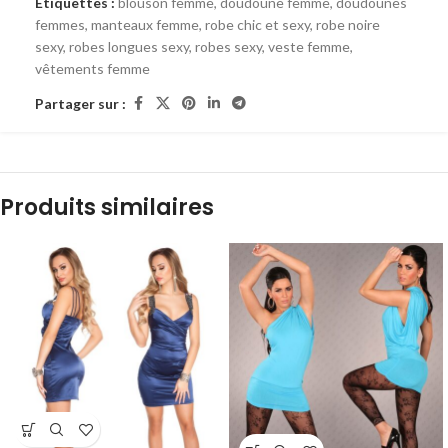
Étiquettes :
blouson femme
,
doudoune femme
,
doudounes
femmes
,
manteaux femme
,
robe chic et sexy
,
robe noire
sexy
,
robes longues sexy
,
robes sexy
,
veste femme
,
vêtements femme
Partager sur :
Produits similaires