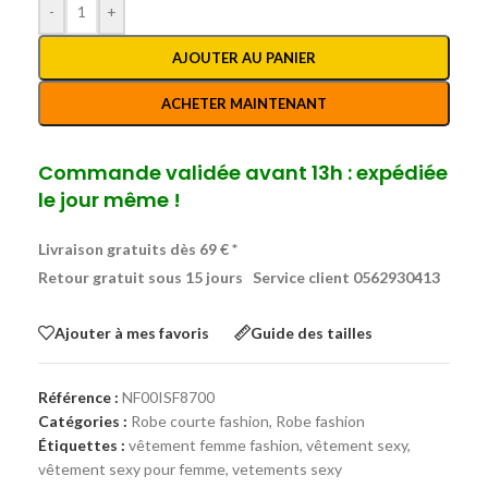
-
+
AJOUTER AU PANIER
ACHETER MAINTENANT
Commande validée avant 13h : expédiée
le jour même !
Livraison gratuits dès 69 € *
Retour gratuit sous 15 jours
Service client 0562930413
Ajouter à mes favoris
Guide des tailles
Référence :
NF00ISF8700
Catégories :
Robe courte fashion
,
Robe fashion
Étiquettes :
vêtement femme fashion
,
vêtement sexy
,
vêtement sexy pour femme
,
vetements sexy