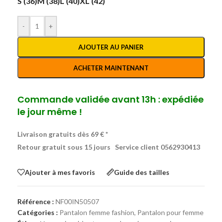
S (36)
M (38)
L (40)
XL (42)
-
+
AJOUTER AU PANIER
ACHETER MAINTENANT
Commande validée avant 13h : expédiée
le jour même !
Livraison gratuits dès 69 € *
Retour gratuit sous 15 jours
Service client 0562930413
Ajouter à mes favoris
Guide des tailles
Référence :
NF00IN50507
Catégories :
Pantalon femme fashion
,
Pantalon pour femme