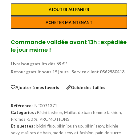
AJOUTER AU PANIER
ACHETER MAINTENANT
Commande validée avant 13h : expédiée
le jour même !
Livraison gratuits dès 69 € *
Retour gratuit sous 15 jours
Service client 0562930413
Ajouter à mes favoris
Guide des tailles
Référence :
NF00B1371
Catégories :
Bikini fashion
,
Maillot de bain femme fashion
,
Promos -50 %
,
PROMOTIONS
Étiquettes :
bikini fluo
,
bikini push up
,
bikini sexy
,
bikinie
sexy
,
maillots de bain
,
mode sexy et fashion
,
pain de sucre