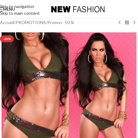
Skip to navigation
MENU
Skip to main content
Accueil
/
PROMOTIONS
/
Promos -50 %
-60%