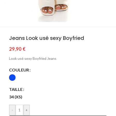
Jeans Look usé sexy Boyfried
29,90
€
Look usé sexy Boyfried Jeans
COULEUR
TAILLE
34 (XS)
-
+