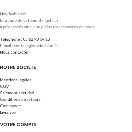
Newfashion.fr
boutique de vêtements fashion
à prix cassés ainsi que pleins d’accessoires de mode.
Téléphone : 05 62 93 04 13
E-mail : contact@newfashion.fr
Nous contacter
NOTRE SOCIÉTÉ
Mentions légales
CGV
Paiement sécurisé
Conditions de retours
Commande
Livraison
VOTRE COMPTE