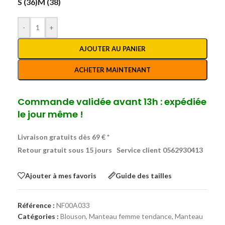
S (36)
M (38)
-
+
AJOUTER AU PANIER
ACHETER MAINTENANT
Commande validée avant 13h : expédiée
le jour même !
Livraison gratuits dès 69 € *
Retour gratuit sous 15 jours
Service client 0562930413
Ajouter à mes favoris
Guide des tailles
Référence :
NF00A033
Catégories :
Blouson, Manteau femme tendance
,
Manteau