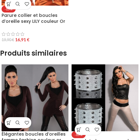
-15%
Parure collier et boucles
d’oreille sexy LILY couleur Or
16,91
€
19,90
€
Produits similaires
Élégantes boucles d’oreilles
-15%