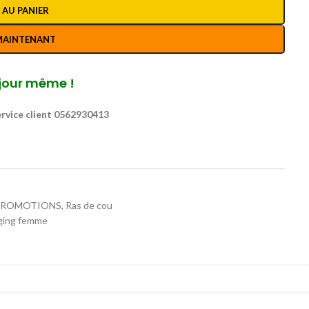
 AU PANIER
MAINTENANT
jour même !
rvice client 0562930413
PROMOTIONS
,
Ras de cou
gging femme