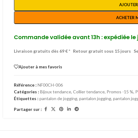
AJOUTER
ACHETER 
Commande validée avant 13h : expédiée le 
Livraison gratuits dès 69 € *
Retour gratuit sous 15 jours
Se
Ajouter à mes favoris
Référence :
NF00CH-006
Catégories :
Bijoux tendance
,
Collier tendance
,
Promos -15 %
,
Étiquettes :
pantalon de jogging
,
pantalon jogging
,
pantalon jo
Partager sur :