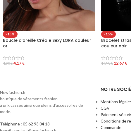
-15%
-15%
Boucle d’oreille Créole Sexy LORA couleur
Bracelet str
or
couleur noir
4,17
€
12,67
€
4,90
€
14,90
€
NOTRE SOCIÉ
Newfashion.fr
boutique de vêtements fashion
Mentions légale
à prix cassés ainsi que pleins d’accessoires de
CGV
mode.
Paiement sécuri
Conditions de r
Téléphone : 05 62 93 04 13
Commande
E-mail : contact@newfashion.fr