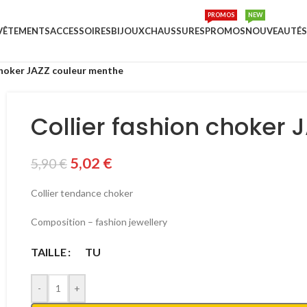
PROMOS
NEW
VÊTEMENTS
ACCESSOIRES
BIJOUX
CHAUSSURES
PROMOS
NOUVEAUTÉS
 choker JAZZ couleur menthe
Collier fashion choker
5,02
€
5,90
€
Collier tendance choker
Composition – fashion jewellery
TAILLE
TU
-
+