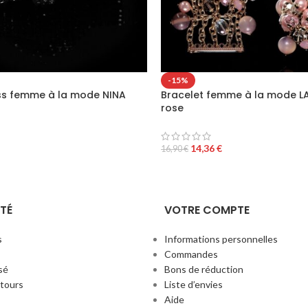
-15%
ass femme à la mode NINA
Bracelet femme à la mode L
rose
14,36
€
16,90
€
TÉ
VOTRE COMPTE
s
Informations personnelles
Commandes
sé
Bons de réduction
etours
Liste d’envies
Aide