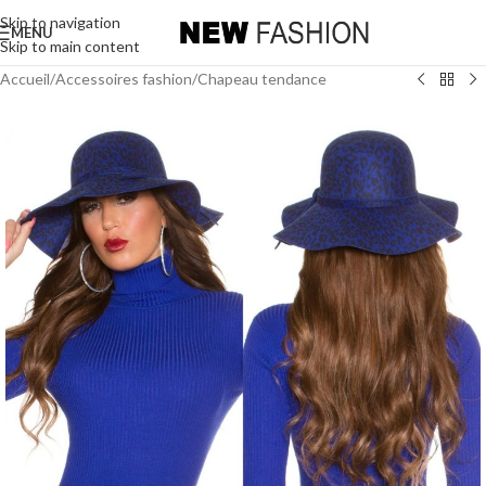
Skip to navigation
MENU
Skip to main content
Accueil
/
Accessoires fashion
/
Chapeau tendance